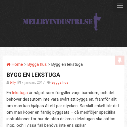
Home
>
Bygga hus
> Bygg en lekstuga
BYGG EN LEKSTUGA
billy
7 januari, 2017
Bygga hus
En
lekstuga
är något som förgyller varje barndom, och det
behöver dessutom inte vara svårt att bygga en, framför allt
om man kan hjälpas åt ett par stycken. Särskilt enkelt blir det
om man köper en färdig byggsats – då medföljer specifika
instruktioner för hur de olika delarna i lekstugan ska sättas
ihop, och i vissa fall behövs inte ens spikar.