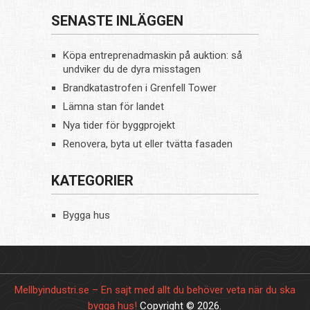
SENASTE INLÄGGEN
Köpa entreprenadmaskin på auktion: så
undviker du de dyra misstagen
Brandkatastrofen i Grenfell Tower
Lämna stan för landet
Nya tider för byggprojekt
Renovera, byta ut eller tvätta fasaden
KATEGORIER
Bygga hus
Mellbyindustri.se – En sajt med allt du behöver veta när du ska
bygga hus!
Copyright © 2026.